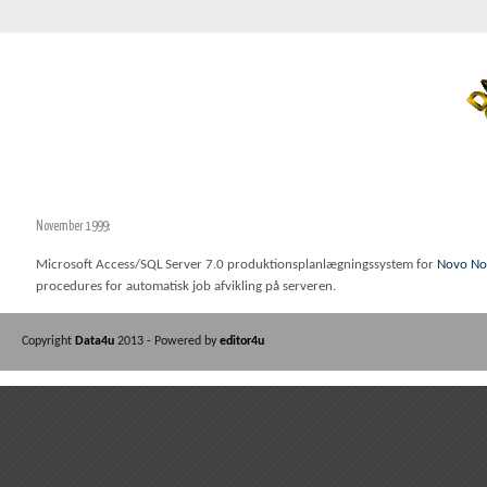
November 1999:
Microsoft Access/SQL Server 7.0 produktionsplanlægningssystem for
Novo No
procedures for automatisk job afvikling på serveren.
Copyright
Data4u
2013 - Powered by
editor4u