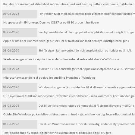
Kan den norske Remarkable-tablet redde os fra amerikansk tech og nettets kværnende malstrøm?
09-06-2026
I en verden fyldt med amerikanske tech-giganter, notifikationer og doomsc
Nu speedes din iPhone op: Den nye iOS27 er op til 80 procent hurtigere
09-06-2026
Særligt overførsler af filer og opstart af applikationer vil foregår hur
Apple er omsider klar med snedige Siri AI: Her er hvad du kan med den nye kunstige intelligens
09-06-2026
Siri får sig en længe ventet hjernetransplantation og hedder nu Siri AI.
Skæbnesvanger aften for Apple: Her er det vi forventer at se fra selskabets WWDC-show
08-06-2026
Klokken 19.00 dansk tid går et af Apples mest afgørende WWDC-softwar
Microsoft synes endelig at opgive årelang Bing-tvang inde i Windows
08-06-2026
Windows-brugerne får omsider lov til at slå resultaterne fra søgemaskine
DJI’s nye Power 1000 kan redde ferien, festivalen eller bådturen – men kommer til kort, når det gæ
05-06-2026
Det bliver ikke meget lettere og kompakt at få strøm allevegne med DJI
Guide: Din Windows pc kan blive usikker denne måned – sådan sikrer du dig Secure Boot fortsat f
04-06-2026
Har du en Windows-maskine, bør du sikre dig, at der er styr på essentiell
Test: Spændende ny teknologi gør denne skærm ideel til både Mac og pc-brugere