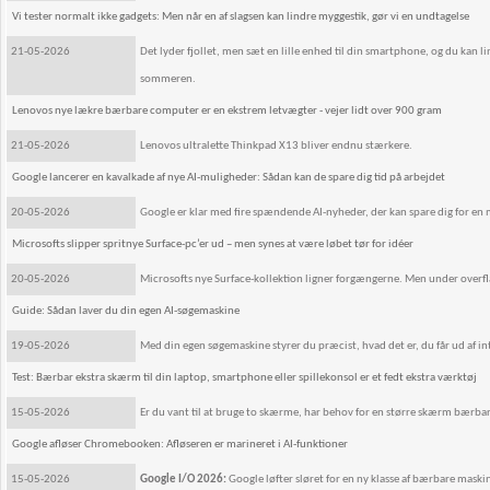
Vi tester normalt ikke gadgets: Men når en af slagsen kan lindre myggestik, gør vi en undtagelse
21-05-2026
Det lyder fjollet, men sæt en lille enhed til din smartphone, og du kan l
sommeren.
Lenovos nye lækre bærbare computer er en ekstrem letvægter - vejer lidt over 900 gram
21-05-2026
Lenovos ultralette Thinkpad X13 bliver endnu stærkere.
Google lancerer en kavalkade af nye AI-muligheder: Sådan kan de spare dig tid på arbejdet
20-05-2026
Google er klar med fire spændende AI-nyheder, der kan spare dig for en m
Microsofts slipper spritnye Surface-pc’er ud – men synes at være løbet tør for idéer
20-05-2026
Microsofts nye Surface-kollektion ligner forgængerne. Men under overf
Guide: Sådan laver du din egen AI-søgemaskine
19-05-2026
Med din egen søgemaskine styrer du præcist, hvad det er, du får ud af in
Test: Bærbar ekstra skærm til din laptop, smartphone eller spillekonsol er et fedt ekstra værktøj
15-05-2026
Er du vant til at bruge to skærme, har behov for en større skærm bærba
Google afløser Chromebooken: Afløseren er marineret i AI-funktioner
15-05-2026
Google I/O 2026:
Google løfter sløret for en ny klasse af bærbare mas