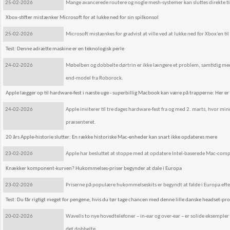
25-02-2026
Mange avancerede routere og nogle mesh-systemer kan sluttes direkte ti
Xbox-stifter mistænker Microsoft for at lukke ned for sin spilkonsol
25-02-2026
Microsoft mistænkes for gradvist at ville ved at lukke ned for Xbox'en til 
Test: Denne adrætte maskine er en teknologisk perle
24-02-2026
Møbelben og dobbelte dørtrin er ikke længere et problem, samtidig med a
end-model fra Roborock.
Apple lægger op til hardware-fest i næste uge - superbillig Macbook kan være på trapperne: Her er
24-02-2026
Apple inviterer til tre dages hardware-fest fra og med 2. marts, hvor 
præsenteret.
20 års Apple-historie slutter: En række historiske Mac-enheder kan snart ikke opdateres mere
23-02-2026
Apple har besluttet at stoppe med at opdatere Intel-baserede Mac-compu
Knækker komponent-kurven? Hukommelses-priser begynder at dale i Europa
23-02-2026
Priserne på populære hukommelseskits er begyndt at falde i Europa efte
Test: Du får rigtigt meget for pengene, hvis du tør tage chancen med denne lille danske headset-p
20-02-2026
Wavells to nye hovedtelefoner – in-ear og over-ear – er solide eksempler 
det dobbelte.