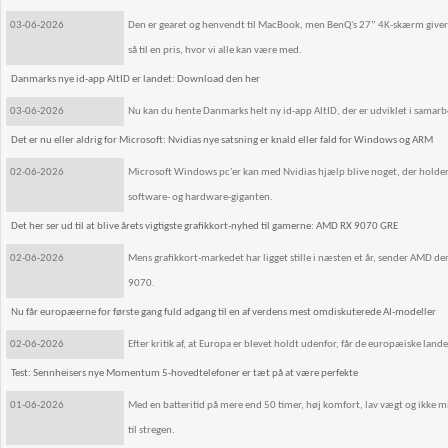
03-06-2026
Den er gearet og henvendt til MacBook, men BenQ's 27” 4K-skærm giver og
så til en pris, hvor vi alle kan være med.
Danmarks nye id-app AltID er landet: Download den her
03-06-2026
Nu kan du hente Danmarks helt ny id-app AltID, der er udviklet i samar
Det er nu eller aldrig for Microsoft: Nvidias nye satsning er knald eller fald for Windows og ARM
02-06-2026
Microsoft Windows pc'er kan med Nvidias hjælp blive noget, der holder s
software- og hardware-giganten.
Det her ser ud til at blive årets vigtigste grafikkort-nyhed til gamerne: AMD RX 9070 GRE
02-06-2026
Mens grafikkort-markedet har ligget stille i næsten et år, sender AMD 
9070.
Nu får europæerne for første gang fuld adgang til en af verdens mest omdiskuterede AI-modeller
02-06-2026
Efter kritik af, at Europa er blevet holdt udenfor, får de europæiske lande
Test: Sennheisers nye Momentum 5-hovedtelefoner er tæt på at være perfekte
01-06-2026
Med en batteritid på mere end 50 timer, høj komfort, lav vægt og ikke 
til stregen.