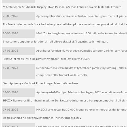
Vi tester Apple Studio XDR Display: Hvad får man, når man køber en skærm til 30.000 kroner?
20-03-2026
Apples nyeste vidunderskærm er faktisk blevet billigere - men det gør de
For fem år siden satsede Mark Zuckerberg hele butikken på metaverset - nu ser projektet ud til at h
20-03-2026
Mark Zuckerberg investerede mere end 500 milliarder kroner i en storstil
Smartphone-apps hører fortiden til – vil blive erstattet af AI-agenter, spår mobilguru
19-03-2026
Apps hører fortiden til, lyder det fra Oneplus-stifteren Carl Pei, som for
Test: Så let får du liv i dine gamle vinylplader – trådløst eller via USB-C
19-03-2026
Det behøver ikke være bøvlet at lytte til den gamle vinylsamling – eller ny
computeren eller trådløst via Bluetooth.
Test: Apples nye Macbook Pro er kongen blandt AI-bærbare
18-03-2026
Apples nyeste M5-chips i Macbook Pro årgang 2026 er en stille revolution 
HP ZGX Nano er en lille mirakel-maskine: Det tætteste du kommer på en supercomputer til dit skr
17-03-2026
HP ZGX Nano koster fra 30.000 kroner og kører AI-modeller, der for und
Apple klar med helt nye hovedtelefoner – her er Airpods Max 2