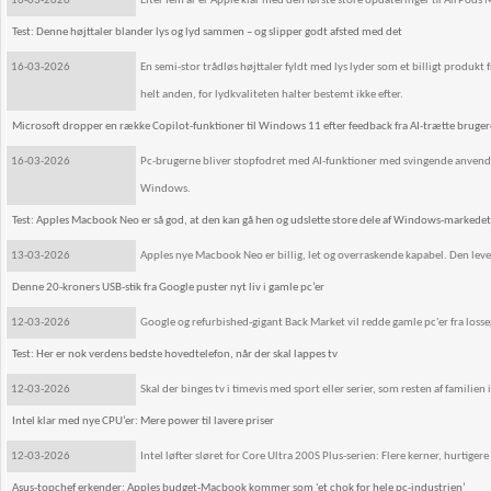
16-03-2026
Efter fem år er Apple klar med den første store opdateringer til AirPods 
Test: Denne højttaler blander lys og lyd sammen – og slipper godt afsted med det
16-03-2026
En semi-stor trådløs højttaler fyldt med lys lyder som et billigt produkt 
helt anden, for lydkvaliteten halter bestemt ikke efter.
Microsoft dropper en række Copilot-funktioner til Windows 11 efter feedback fra AI-trætte bruger
16-03-2026
Pc-brugerne bliver stopfodret med AI-funktioner med svingende anvendeli
Windows.
Test: Apples Macbook Neo er så god, at den kan gå hen og udslette store dele af Windows-markedet
13-03-2026
Apples nye Macbook Neo er billig, let og overraskende kapabel. Den lev
Denne 20-kroners USB-stik fra Google puster nyt liv i gamle pc’er
12-03-2026
Google og refurbished-gigant Back Market vil redde gamle pc'er fra loss
Test: Her er nok verdens bedste hovedtelefon, når der skal lappes tv
12-03-2026
Skal der binges tv i timevis med sport eller serier, som resten af familien 
Intel klar med nye CPU’er: Mere power til lavere priser
12-03-2026
Intel løfter sløret for Core Ultra 200S Plus-serien: Flere kerner, hurtig
Asus-topchef erkender: Apples budget-Macbook kommer som 'et chok for hele pc-industrien’