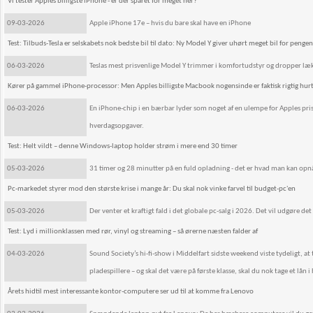
Vi tester Apples billigste iPhone - er der sparet for meget her?
09-03-2026
Apple iPhone 17e – hvis du bare skal have en iPhone
Test: Tilbuds-Tesla er selskabets nok bedste bil til dato: Ny Model Y giver uhørt meget bil for penge
06-03-2026
Teslas mest prisvenlige Model Y trimmer i komfortudstyr og dropper læk
Kører på gammel iPhone-processor: Men Apples billigste Macbook nogensinde er faktisk rigtig hurtig
06-03-2026
En iPhone-chip i en bærbar lyder som noget af en ulempe for Apples pr
hverdagsopgaver.
Test: Helt vildt – denne Windows-laptop holder strøm i mere end 30 timer
05-03-2026
31 timer og 28 minutter på en fuld opladning - det er hvad man kan o
Pc-markedet styrer mod den største krise i mange år: Du skal nok vinke farvel til budget-pc'en
05-03-2026
Der venter et kraftigt fald i det globale pc-salg i 2026. Det vil udgøre det 
Test: Lyd i millionklassen med rør, vinyl og streaming – så ørerne næsten falder af
04-03-2026
Sound Society’s hi-fi-show i Middelfart sidste weekend viste tydeligt, a
pladespillere – og skal det være på første klasse, skal du nok tage et lån i
Årets hidtil mest interessante kontor-computere ser ud til at komme fra Lenovo