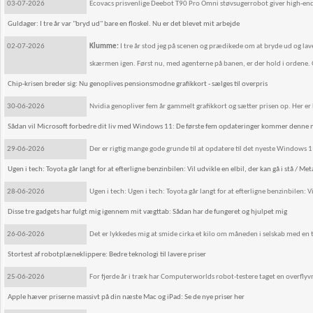
03-07-2026
Ecovacs prisvenlige Deebot T90 Pro Omni støvsugerrobot giver high-end s
Guldager: I tre år var "bryd ud" bare en floskel. Nu er det blevet mit arbejde
02-07-2026
Klumme:
I tre år stod jeg på scenen og prædikede om at bryde ud og lave 
skærmen igen. Først nu, med agenterne på banen, er der hold i ordene. Og 
Chip-krisen breder sig: Nu genoplives pensionsmodne grafikkort - sælges til overpris
30-06-2026
Nvidia genopliver fem år gammelt grafikkort og sætter prisen op. Her er 
Sådan vil Microsoft forbedre dit liv med Windows 11: De første fem opdateringer kommer denne
29-06-2026
Der er rigtig mange gode grunde til at opdatere til det nyeste Windows 1
Ugen i tech: Toyota går langt for at efterligne benzinbilen: Vil udvikle en elbil, der kan gå i stå / Met
28-06-2026
Ugen i tech: Ugen i tech: Toyota går langt for at efterligne benzinbilen: Vi
Disse tre gadgets har fulgt mig igennem mit vægttab: Sådan har de fungeret og hjulpet mig
26-06-2026
Det er lykkedes mig at smide cirka et kilo om måneden i selskab med en t
Stortest af robotplæneklippere: Bedre teknologi til lavere priser
25-06-2026
For fjerde år i træk har Computerworlds robot-testere taget en overfly
Apple hæver priserne massivt på din næste Mac og iPad: Se de nye priser her