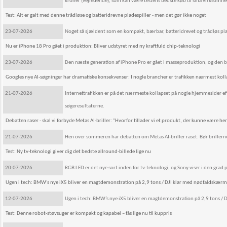
kroner (vejledende), som kan være testens bedste køb til små virksomhed
Test: Alt er galt med denne trådløse og batteridrevne pladespiller - men det gør ikke noget
23-07-2026
Noget så sjældent som en kompakt, bærbar, batteridrevet og trådløs plad
Nu er iPhone 18 Pro gået i produktion: Bliver udstyret med ny kraftfuld chip-teknologi
23-07-2026
Den næste generation af iPhone Pro er gået i masseproduktion, og den bl
Googles nye AI-søgninger har dramatiske konsekvenser: I nogle brancher er trafikken nærmest koll
21-07-2026
Internettrafikken er på det nærmeste kollapset på nogle hjemmesider efte
søgeresultaterne.
Debatten raser - skal vi forbyde Metas AI-briller: "Hvorfor tillader vi et produkt, der kunne være hent
21-07-2026
Hen over sommeren har debatten om Metas AI-briller raset. Bør brillerne 
Test: Ny tv-teknologi giver dig det bedste allround-billede lige nu
20-07-2026
RGB LED er det nye sort inden for tv-teknologi, og Sony viser i den grad 
Ugen i tech: BMW’s nye iX5 bliver en magtdemonstration på 2,9 tons / DJI klar med nødfaldskærm 
12-07-2026
Ugen i tech: BMW’s nye iX5 bliver en magtdemonstration på 2,9 tons / 
Test: Denne robot-støvsuger er kompakt og kapabel – fås lige nu til kuppris