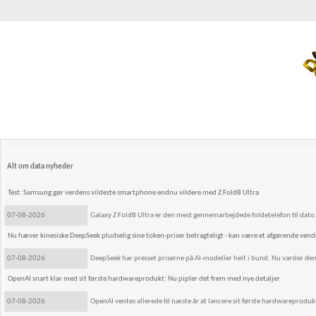
Alt om data nyheder
Test: Samsung gør verdens vildeste smartphone endnu vildere med Z Fold8 Ultra
07-08-2026
Galaxy Z Fold8 Ultra er den mest gennemarbejdede foldetelefon til dato
Nu hæver kinesiske DeepSeek pludselig sine token-priser betragteligt - kan være et afgørende ven
07-08-2026
DeepSeek har presset priserne på AI-modeller helt i bund. Nu varsler den
OpenAI snart klar med sit første hardwareprodukt: Nu pipler det frem med nye detaljer
07-08-2026
OpenAI ventes allerede til næste år at lancere sit første hardwareprodukt