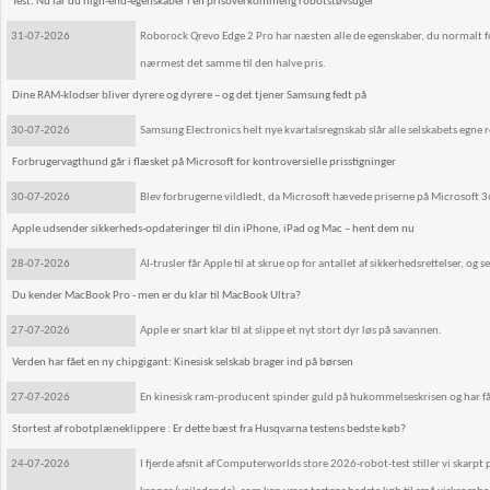
Test: Nu får du high-end-egenskaber i en prisoverkommelig robotstøvsuger
31-07-2026
Roborock Qrevo Edge 2 Pro har næsten alle de egenskaber, du normalt f
nærmest det samme til den halve pris.
Dine RAM-klodser bliver dyrere og dyrere – og det tjener Samsung fedt på
30-07-2026
Samsung Electronics helt nye kvartalsregnskab slår alle selskabets egne r
Forbrugervagthund går i flæsket på Microsoft for kontroversielle prisstigninger
30-07-2026
Blev forbrugerne vildledt, da Microsoft hævede priserne på Microsoft 
Apple udsender sikkerheds-opdateringer til din iPhone, iPad og Mac – hent dem nu
28-07-2026
AI-trusler får Apple til at skrue op for antallet af sikkerhedsrettelser, 
Du kender MacBook Pro - men er du klar til MacBook Ultra?
27-07-2026
Apple er snart klar til at slippe et nyt stort dyr løs på savannen.
Verden har fået en ny chipgigant: Kinesisk selskab brager ind på børsen
27-07-2026
En kinesisk ram-producent spinder guld på hukommelseskrisen og har fåe
Stortest af robotplæneklippere : Er dette bæst fra Husqvarna testens bedste køb?
24-07-2026
I fjerde afsnit af Computerworlds store 2026-robot-test stiller vi ska