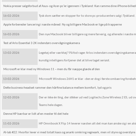
Nokia presser salgsforbud af Asus- og Acer-pc’er igennem i Tyskland: Kan ramme dine iPhone-billed
16-02-2026
Tysk dom sætter en stopper for to store pc-producenters salg i Tyskland.
Apple forbereder lancering i næste måned: Ny og billigere Macbook er lige på trapperne
16-02-2026
Den nye Macbook bliver billigere og mere farverig, og allerede i næste 
Test af Arlo Essential 3 2K indendørs overvågningskamera
13-02-2026
Legetøj eller værktøj? På fod rager Arlos indendørs overvågningskamera
kunstig intelligens fortjener det at blive taget seriøst.
Microsoft er klar med ny Windows 11 – men du får næppe glæde af den
13-02-2026
Microsoft Windows 26H1 er klar - den er dog i første ombæring forebeh
Dette business-headset rammer den hårfine balance mellem komfort, lyd og pris
12-02-2026
Der er ikke én ting, der stikker ud ved Logitechs Zone Wireless 2 ES, u
Teams hele dagen.
Denne HP bærbar er lidt af en mester til det hele
11-02-2026
HP Omnibook X Flip 14 leverer næsten alt det man kan ønske sig i en als
AI-lab #22: Hvorfor lever vi med totalt kaos og anarki omkring regneark, men vil styre og overstyre