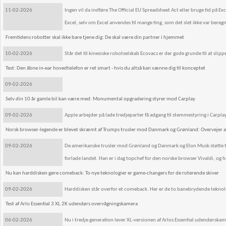
11-02-2026
Ingen vil da indføre The Official EU Spreadsheet Act eller bruge tid på 
Excel, selv om Excel anvendes til mange ting, som det slet ikke var beregne
Fremtidens robotter skal ikke bare tjene dig: De skal være din partner i hjemmet
10-02-2026
Står det til kinesiske robotselskab Ecovacs er der gode grunde til at sli
Test: Den åbne in-ear hovedtelefon er ret smart - hvis du altså kan vænne dig til konceptet
09-02-2026
Selv din 10 år gamle bil kan være med: Monumental opgradering styrer mod Carplay
09-02-2026
Apple arbejder på lade tredjeparter få adgang til stemmestyring i Carpla
Norsk browser-legende er blevet skræmt af Trumps trusler mod Danmark og Grønland: Overvejer at
09-02-2026
De amerikanske trusler mod Grønland og Danmark og Elon Musk støtte til d
forlade landet. Han er i dag topchef for den norske browser Vivaldi, og 
Nu kan harddisken gøre comeback: To nye teknologier er game-changers for de roterende skiver
09-02-2026
Harddisken står overfor et comeback. Her er de to banebrydende teknologi
Test af Arlo Essential 3 XL 2K udendørs overvågningskamera
06-02-2026
Nu i tredje generation lever XL-versionen af Arlos Essential udendørskam