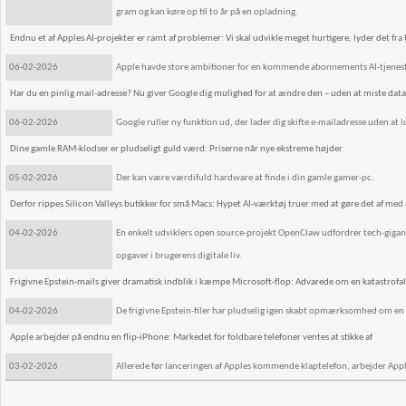
gram og kan køre op til to år på en opladning.
Endnu et af Apples AI-projekter er ramt af problemer: Vi skal udvikle meget hurtigere, lyder det fra
06-02-2026
Apple havde store ambitioner for en kommende abonnements AI-tjeneste p
Har du en pinlig mail-adresse? Nu giver Google dig mulighed for at ændre den – uden at miste data
06-02-2026
Google ruller ny funktion ud, der lader dig skifte e-mailadresse uden at
Dine gamle RAM-klodser er pludseligt guld værd: Priserne når nye ekstreme højder
05-02-2026
Der kan være værdifuld hardware at finde i din gamle gamer-pc.
Derfor rippes Silicon Valleys butikker for små Macs: Hypet AI-værktøj truer med at gøre det af med
04-02-2026
En enkelt udviklers open source-projekt OpenClaw udfordrer tech-gigant
opgaver i brugerens digitale liv.
Frigivne Epstein-mails giver dramatisk indblik i kæmpe Microsoft-flop: Advarede om en katastrofal
04-02-2026
De frigivne Epstein-filer har pludselig igen skabt opmærksomhed om e
Apple arbejder på endnu en flip-iPhone: Markedet for foldbare telefoner ventes at stikke af
03-02-2026
Allerede før lanceringen af Apples kommende klaptelefon, arbejder Appl