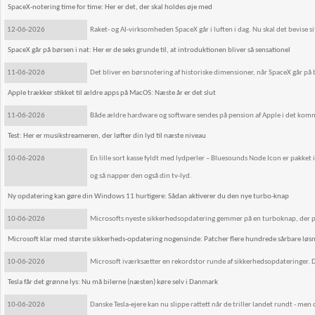
SpaceX-notering time for time: Her er det, der skal holdes øje med
12-06-2026
Raket- og AI-virksomheden SpaceX går i luften i dag. Nu skal det bevise 
SpaceX går på børsen i nat: Her er de seks grunde til, at introduktionen bliver så sensationel
11-06-2026
Det bliver en børsnotering af historiske dimensioner, når SpaceX går på 
Apple trækker stikket til ældre apps på MacOS: Næste år er det slut
11-06-2026
Både ældre hardware og software sendes på pension af Apple i det kom
Test: Her er musikstreameren, der løfter din lyd til næste niveau
10-06-2026
En lille sort kasse fyldt med lydperler – Bluesounds Node Icon er pakket 
og så napper den også din tv-lyd.
Ny opdatering kan gøre din Windows 11 hurtigere: Sådan aktiverer du den nye turbo-knap
10-06-2026
Microsofts nyeste sikkerhedsopdatering gemmer på en turboknap, der puster
Microsoft klar med største sikkerheds-opdatering nogensinde: Patcher flere hundrede sårbare løsn
10-06-2026
Microsoft iværksætter en rekordstor runde af sikkerhedsopdateringer. De
Tesla får det grønne lys: Nu må bilerne (næsten) køre selv i Danmark
10-06-2026
Danske Tesla-ejere kan nu slippe rattett når de triller landet rundt - men 