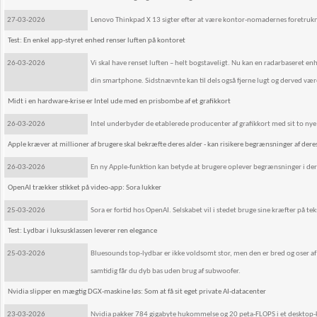
27-03-2026
Lenovo Thinkpad X 13 sigter efter at være kontor-nomadernes foretrukne m
Test: En enkel app-styret enhed renser luften på kontoret
26-03-2026
Vi skal have renset luften – helt bogstaveligt. Nu kan en radarbaseret enh
din smartphone. Sidstnævnte kan til dels også fjerne lugt og derved vær
Midt i en hardware-krise er Intel ude med en prisbombe af et grafikkort
26-03-2026
Intel underbyder de etablerede producenter af grafikkort med sit to ny
Apple kræver at millioner af brugere skal bekræfte deres alder - kan risikere begrænsninger af der
26-03-2026
En ny Apple-funktion kan betyde at brugere oplever begrænsninger i dere
OpenAI trækker stikket på video-app: Sora lukker
25-03-2026
Sora er fortid hos OpenAI. Selskabet vil i stedet bruge sine kræfter på t
Test: Lydbar i luksusklassen leverer ren elegance
25-03-2026
Bluesounds top-lydbar er ikke voldsomt stor, men den er bred og oser af k
samtidig får du dyb bas uden brug af subwoofer.
Nvidia slipper en mægtig DGX-maskine løs: Som at få sit eget private AI-datacenter
23-03-2026
Nvidia pakker 784 gigabyte hukommelse og 20 peta-FLOPS i et desktop-