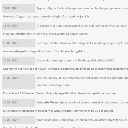
11-03-2026
Apples billigste Macbook nogensinde sender chokbølger igennem pc-indu
Værre end frygtet: Laptop-priserne kan skyde 40 procent i vejret i år
11-03-2026
AI-datacentres umættelige appetit på chips forventes at skyde laptop-pr
Et nyt politisk flertal vil vriste MitID fri af Googles og Apples kontrol
10-03-2026
Bredt politisk flertal kræver MitID frigjort fra Apple og Google – ny EU-
Årets eneste nye Nvidia-grafikkort ser ud til at blive et budget-kort
10-03-2026
Der er ikke meget nyt at spore til Nvidias grafikkollektion 2026.
Kan man få det hele for det halve? Prisvenlig robotstøvsuger giver sidste års topmodel kamp til str
10-03-2026
TP Links Tapo RV50 Pro Omni kan reelt det samme som en topmodel kunne
ikke skal betale toppris for.
Koster kun 5.500 kroner: Derfor står Apples nye Mac til at blive et kæmpehit herhjemme
10-03-2026
ComputerViews
: Apples Macbooks kan ende med at blive en bærbar, som 
Kina stempler ind på ssd-markedet med lynhurtig disk: Rammer over 10 GB per sekund
09-03-2026
Kinesisk ssd-producent stempler ind med et konkurrencedygtigt drev til