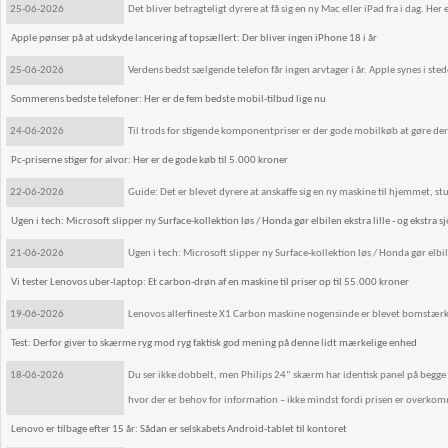
25-06-2026
Det bliver betragteligt dyrere at få sig en ny Mac eller iPad fra i dag. He
Apple pønser på at udskyde lancering af topsællert: Der bliver ingen iPhone 18 i år
25-06-2026
Verdens bedst sælgende telefon får ingen arvtager i år. Apple synes i stede
Sommerens bedste telefoner: Her er de fem bedste mobil-tilbud lige nu
24-06-2026
Til trods for stigende komponentpriser er der gode mobilkøb at gøre der
Pc-priserne stiger for alvor: Her er de gode køb til 5.000 kroner
22-06-2026
Guide: Det er blevet dyrere at anskaffe sig en ny maskine til hjemmet, stu
Ugen i tech: Microsoft slipper ny Surface-kollektion løs / Honda gør elbilen ekstra lille - og ekstra s
21-06-2026
Ugen i tech: Microsoft slipper ny Surface-kollektion løs / Honda gør elbilen
Vi tester Lenovos uber-laptop: Et carbon-drøn af en maskine til priser op til 55.000 kroner
19-06-2026
Lenovos allerfineste X1 Carbon maskine nogensinde er blevet bomstærk.
Test: Derfor giver to skærme ryg mod ryg faktisk god mening på denne lidt mærkelige enhed
18-06-2026
Du ser ikke dobbelt, men Philips 24” skærm har identisk panel på begge si
hvor der er behov for information – ikke mindst fordi prisen er overkom
Lenovo er tilbage efter 15 år: Sådan er selskabets Android-tablet til kontoret