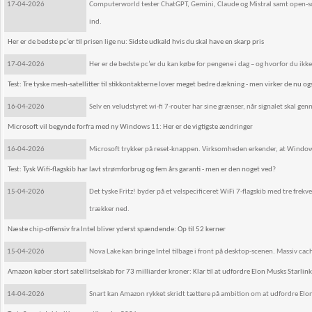
17-04-2026
Computerworld tester ChatGPT, Gemini, Claude og Mistral samt open-so
ind.
Her er de bedste pc’er til prisen lige nu: Sidste udkald hvis du skal have en skarp pris
17-04-2026
Her er de bedste pc’er du kan købe for pengene i dag – og hvorfor du ikke 
Test: Tre tyske mesh-satellitter til stikkontakterne lover meget bedre dækning - men virker de nu og
16-04-2026
Selv en veludstyret wi-fi 7-router har sine grænser, når signalet skal gen
Microsoft vil begynde forfra med ny Windows 11: Her er de vigtigste ændringer
16-04-2026
Microsoft trykker på reset-knappen. Virksomheden erkender, at Windows 1
Test: Tysk Wifi-flagskib har lavt strømforbrug og fem års garanti - men er den noget ved?
15-04-2026
Det tyske Fritz! byder på et velspecificeret WiFi 7-flagskib med tre fr
trækker ned.
Næste chip-offensiv fra Intel bliver yderst spændende: Op til 52 kerner
15-04-2026
Nova Lake kan bringe Intel tilbage i front på desktop-scenen. Massiv cache
Amazon køber stort satellitselskab for 73 milliarder kroner: Klar til at udfordre Elon Musks Starlink
14-04-2026
Snart kan Amazon rykket skridt tættere på ambition om at udfordre Elon