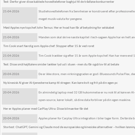
Test: Derfor giver disse kablede hovedtelefoner baghjul til de trådløse konkurrenter
21-04-2026
Studiehovedtelefonen fra Sennheiser er konstrueret efter professionelle
meget musik-valuta for pengene.
Mød Apples nye topchef John Ternus: Her er hvad han får af betydning for selskabet
21-04-2026
Manden som skal skrive næste kapitel i tech-sagaen Apple har en helt an
Tim Cook snart færdig som Apple-chef: Stopper efter 15 år ved roret
21-04-2026
Tim Cook trækker sig efter 15 år som Apple-topchef. Han har mere end 10
Test: Disse små højttalere smider lækker lyd ud i stuen - men du får også lov til at betale
20-04-2026
De er ikke store, men virkningsgraden er god i Bluesounds Pulse Flex, der
Ny kinesisk AI giver AI-tjenesterne kamp til stregen: Kan køre kvit og frit på din egen pc
20-04-2026
En almindelig laptop med 32 GB hukommelse er nu nok til at køre en AI
open-source, kører lokalt, så dine data forbliver på din egen maskine.
Her er Apples planer med CarPlay Ultra: Disse bilmærker får det
20-04-2026
Apples planer for Carplay Ultra integration i biler tager form. De første
Stortest: ChatGPT, Gemini og Claude mod de europæiske og kinesiske alternativer – hvilken løsnin