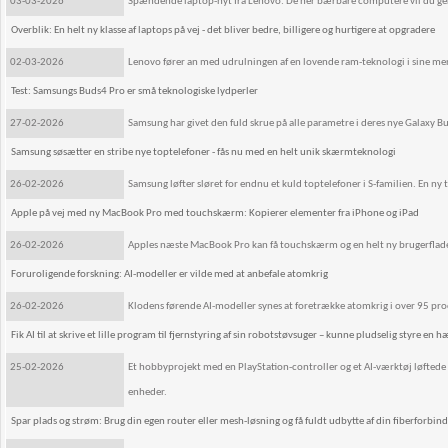
03-03-2026
Spændende laptop-nyt fra Lenovo: De her bærbare computere vil du ge
Overblik: En helt ny klasse af laptops på vej - det bliver bedre, billigere og hurtigere at opgradere
02-03-2026
Lenovo fører an med udrulningen af en lovende ram-teknologi i sine mere
Test: Samsungs Buds4 Pro er små teknologiske lydperler
27-02-2026
Samsung har givet den fuld skrue på alle parametre i deres nye Galaxy 
Samsung søsætter en stribe nye toptelefoner - fås nu med en helt unik skærmteknologi
26-02-2026
Samsung løfter sløret for endnu et kuld toptelefoner i S-familien. En ny 
Apple på vej med ny MacBook Pro med touchskærm: Kopierer elementer fra iPhone og iPad
26-02-2026
Apples næste MacBook Pro kan få touchskærm og en helt ny brugerflade, d
Foruroligende forskning: AI-modeller er vilde med at anbefale atomkrig
26-02-2026
Klodens førende AI-modeller synes at foretrække atomkrig i over 95 proc
Fik AI til at skrive et lille program til fjernstyring af sin robotstøvsuger – kunne pludselig styre en
25-02-2026
Et hobbyprojekt med en PlayStation-controller og et AI-værktøj løftede s
enheder.
Spar plads og strøm: Brug din egen router eller mesh-løsning og få fuldt udbytte af din fiberforbind