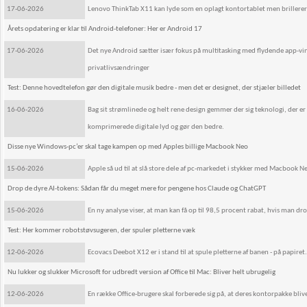
17-06-2026
Lenovo ThinkTab X11 kan lyde som en oplagt kontortablet men brillerer 
Årets opdatering er klar til Android-telefoner: Her er Android 17
17-06-2026
Det nye Android sætter især fokus på multitasking med flydende app-vi
privatlivsændringer
Test: Denne hovedtelefon gør den digitale musik bedre - men det er designet, der stjæler billedet
16-06-2026
Bag sit strømlinede og helt rene design gemmer der sig teknologi, der er
komprimerede digitale lyd og gør den bedre.
Disse nye Windows-pc’er skal tage kampen op med Apples billige Macbook Neo
15-06-2026
Apple så ud til at slå store dele af pc-markedet i stykker med Macbook 
Drop de dyre AI-tokens: Sådan får du meget mere for pengene hos Claude og ChatGPT
15-06-2026
En ny analyse viser, at man kan få op til 98,5 procent rabat, hvis man d
Test: Her kommer robotstøvsugeren, der spuler pletterne væk
12-06-2026
Ecovacs Deebot X12 er i stand til at spule pletterne af banen - på papiret.
Nu lukker og slukker Microsoft for udbredt version af Office til Mac: Bliver helt ubrugelig
12-06-2026
En række Office-brugere skal forberede sig på, at deres kontorpakke bliv