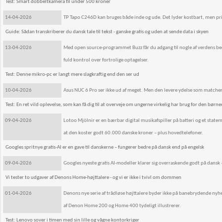
Test: Smart dobbeltkamera til under 500 kroner
14-04-2026
TP Tapo C246D kan bruges både inde og ude. Det lyder kostbart, men prise
Guide: Sådan transkriberer du dansk tale til tekst - ganske gratis og uden at sende data i skyen
13-04-2026
Med open source-programmet Buzz får du adgang til nogle af verdens beds
fuld kontrol over fortrolige optagelser.
Test: Denne mikro-pc er langt mere slagkraftig end den ser ud
10-04-2026
Asus NUC 6 Pro ser ikke ud af meget. Men den levere ydelse som matche
Test: En ret vild oplevelse, som kan få dig til at overveje om ungerne virkelig har brug for den børn
09-04-2026
Lotoo Mjölnir er en bærbar digital musikafspiller på batteri og et state
at den koster godt 60.000 danske kroner – plus hovedtelefoner.
Googles spritnye gratis-AI er en gave til danskerne – fungerer bedre på dansk end på engelsk
09-04-2026
Googles nyeste gratis AI-modeller klarer sig overraskende godt på dansk
Vi tester to udgaver af Denons Home-højttalere - og vi er ikke i tvivl om dommen
01-04-2026
Denons nye serie af trådløse højttalere byder ikke på banebrydende nyhe
af Denon Home 200 og Home 400 tydeligt illustrerer.
Test: Lenovo sover i timen med sin lille og vågne kontorkriger