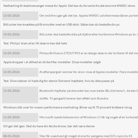
Nedtælling til skæbnesvanger messe for Apple: Det kan du forvente fra det enorme WWDC-show
13-05-2026
Om små fire uger går det løs. Apples WWDC-udviklermesse åbner portene,
BitLocker kan knækkes på få minutter med en USB-stick: Sådan kan du beskytte din pc
13-05-2026
BitLocker skal beskytte data på stjålne eller bortkomne Windows-pc’er, m
Test: Philips' drøn af en 5K-skærm kan det hele
12-05-2026
Philips Brilliance 27E3U7903 er en design-skærm der brillerer til det mest
Apple dropper i al stilhed en stribe Mac-modeller: Disse modeller udgår
12-05-2026
AI-efterspørgsel rammer for alvor visse af Apples modeller. Flere modell
Test: Dine naboer vil hade dig for denne 'Extreme'-højttaler, hvis du ikke passer på
11-05-2026
Bluetooth-højttaler på steroider kan man kalde JBLs Extreme 5, da den li
stoffer. Til gengæld leverer den effekt som få andre.
Windows står over for massiv performance-overhaling: Bliver op til 70 procent kvikkere i brug
11-05-2026
Microsoft nyeste betaversion af Windows 11 får sig noget af en turboladn
DJI gør det igen: Skal du have din første drone, bør det være denne
08-05-2026
Man får usædvanligt meget drone for pengene med DJI's nye Lito X1