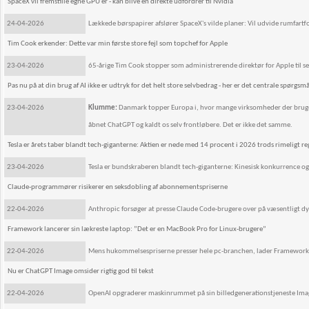
SpaceX vil fremstille egne GPU'er - kan blive en direkte udfordrer til Nvidia
24-04-2026
Lækkede børspapirer afslører SpaceX's vilde planer: Vil udvide rumfart
Tim Cook erkender: Dette var min første store fejl som topchef for Apple
23-04-2026
65-årige Tim Cook stopper som administrerende direktør for Apple til sep
Pas nu på at din brug af AI ikke er udtryk for det helt store selvbedrag - her er det centrale spørgsmå
23-04-2026
Klumme:
Danmark topper Europa i, hvor mange virksomheder der bruger AI
åbnet ChatGPT og kaldt os selv frontløbere. Det er ikke det samme.
Tesla er årets taber blandt tech-giganterne: Aktien er nede med 14 procent i 2026 trods rimeligt r
23-04-2026
Tesla er bundskraberen blandt tech-giganterne: Kinesisk konkurrence og 
Claude-programmører risikerer en seksdobling af abonnementspriserne
22-04-2026
Anthropic forsøger at presse Claude Code-brugere over på væsentligt 
Framework lancerer sin lækreste laptop: ”Det er en MacBook Pro for Linux-brugere”
22-04-2026
Mens hukommelsespriserne presser hele pc-branchen, lader Framework s
Nu er ChatGPT Image omsider rigtig god til tekst
22-04-2026
OpenAI opgraderer maskinrummet på sin billedgenerationstjeneste Images