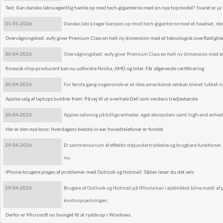
Test: Kan danske Jabra egentlig hamle op med tech-giganterne med sin nye topmodel? Svaret er ja
01-05-2026
Danske Jabra tager kampen op mod tech-giganterne med et headset, der
Overvågningstest: eufy giver Premium Class en helt ny dimension med et teknologisk overflødigh
30-04-2026
Overvågningstest: eufy giver Premium Class en helt ny dimension med e
Kinesisk chip-producent kan nu udfordre Nvidia, AMD og Intel: Får afgørende certificering
30-04-2026
For første gang nogensinde er et ikke-amerikansk selskab blevet lukket i
Apples salg af laptops buldrer frem: På vej til at overhale Dell som verdens tredjestørste
30-04-2026
Apples satsning på billige enheder, eget økosystem samt high-end enhe
Her er den nye boss: Hverdagens bedste in-ear hovedtelefoner er fundet
29-04-2026
Et sammensurium af effektiv støjundertrykkelse og brugbare funktioner, 
nu.
iPhone-brugere plages af problemer med Outlook og Hotmail: Sådan løser du det selv
29-04-2026
Brugere af Outlook og Hotmail på iPhone kan i øjeblikket blive mødt af 
kontoopsætningen.
Derfor er Microsoft nu tvunget til at rydde op i Windows