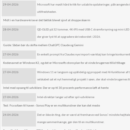
29-04-2026
Microsoft har mødt hård kritik for ustabile opdateringer, påtrængende AI
utilfredsheden.
Midt i en hardware-krise er det faktisk blevet sjovt at shoppe skærm
28-04-2026
QD-OLED på 32 tommer, 4K-IPS med USB-C strømforsyning og mini-LED m
der giver lyst til at opgradere skrivebordet i 2026.
Guide: Sådan bør du skifte mellem ChatGPT, Claude og Gemini
27-04-2026
En enkelt prompt fra Claudes nye import-værktøj kan tvinge konkurrenten t
Kodenavnet er Windows K2, og det er Microsofts store plan for at vinde brugernes tillid tilbage
27-04-2026
Windows 11 er langsom og upålidelig og proppet med AI-funktioner af tviv
selskabet sat et nyt hemmeligt projekt i søen, der skal vinde brugernes til
Intel med opsang til udviklere: Der er op til 30 procents performance-løft at hente
27-04-2026
Intel-direktør langer ud efter spil-udviklerne
Test: Fra sofaen til haven - Sonos Play er en multikunstner der kan det meste
24-04-2026
Det er ikke én ting, der er værd at fremhæve ved Sonos’ mindste højtt
mange sammenhænge, gør den til en multikunstner.