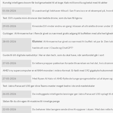
Kunstig intelligens-boom får boligmarkedet til at koge: Køb millionvilla og betal med AI-aktier
01-06-2026
Et usædvanligt liebhaver-tilbud i San Francisco er et eksempel på, hvo
Test: DJI's nyeste mini-drone er den bedste drone, som du kan få lige nu
29-05-2026
Kinesiske DJI vinder endnu en gang i klassen af ultralette droner under 
Guldager: AI-firmaerne har i flere år givet os nærmest gratis adgang til buffetten med alle herlighede
28-05-2026
Klumme:
AI-firmaerne har givet os nærmest fri buffet i et par år. Den luk
hælde alt over i Claude og ChatGPT?
Guide til dit digitale nødudstyr: Her er den tech, som du skal have, når samfundet går i sort
27-05-2026
En lettere prepper-pakke kan forsøde tilværelsen en hel del, hvis strøm
AMD’s ny supercomputer er et RAM-monster i mikro-format: Er født med 192 gigabyte hukommel
27-05-2026
Med Ryzen AI Halo vil AMD flytte de tunge sprogmodeller ud af skyen og
Test: Jabra Panacast U30 gør dine Teams-møder meget bedre i de små mødelokaler
26-05-2026
De indbyggede intelligente løsninger gør Jabra Panacast U30 oplagt til d
Sådan får du din egen AI-maskine til rimelige penge
22-05-2026
Du behøver ikke længere sende dine AI-opgaver i skyen. Med den rette h