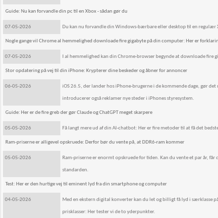
Guide: Nu kan forvandle din pc til en Xbox - sådan gør du
07-05-2026
Du kan nu forvandle din Windows-bærbare eller desktop til en regulær 
Nogle gange vil Chrome al hemmelighed downloade fire gigabyte på din computer: Her er forklari
07-05-2026
I al hemmelighed kan din Chrome-browser begynde at downloade fire g
Stor opdatering på vej til din iPhone: Krypterer dine beskeder og åbner for annoncer
06-05-2026
iOS 26.5, der lander hos iPhone-brugerne i de kommende dage, gør det
introducerer også reklamer nye steder i iPhones styresystem.
Guide: Her er de fire greb der gør Claude og ChatGPT meget skarpere
05-05-2026
Få langt mere ud af din AI-chatbot: Her er fire metoder til at få det bedste
Ram-priserne er alligevel opskruede: Derfor bør du vente på, at DDR6-ram kommer
05-05-2026
Ram-priserne er enormt opskruede for tiden. Kan du vente et par år, får
standarden.
Test: Her er den hurtige vej til eminent lyd fra din smartphone og computer
04-05-2026
Med en ekstern digital konverter kan du let og billigt få lyd i særklasse
prisklasser: Her tester vi de to yderpunkter.