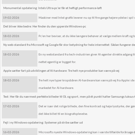
Monumental opdatering: Intels Ultra-pc'er får et heftigt performance-løft
19-02-2026
Maskiner med Intel-grafik leverer nu op til fire gange højere ydelse i spi
Det bliver ikke bedre: Her finder du den ypperste Windows-pc
18-02-2026
Pc'en her beviser, at du ikke længere behøver at vælge mellem kraft og 
Ny web-standard fra Microsoft og Google får stor betydning for hele internettet: Sådan fungerer d
18-02-2026
En ny webstandard fra tech-industrien giver AI-agenter direkte adgang ti
nettet egentlig er bygget for.
Apple sætter fart på udviklingen af AI-hardware: Tre helt nye produkter kan være på vej
18-02-2026
Tre helt nye typer kropsbåren AI-hardware kan være på vej fra Apple i
markedet for AI-hardware.
Test: Her får du nærmest perfekte billeder til OL og sport, men på ét punkt halter Samsungs luksus-
17-02-2026
Det er især det rolige billede, den fine kontrast og høje lysstyrke, der g
det ikke billet til en biografoplevelse.
Fejl i ny Windows-opdatering: Systemer på stribe sætter ud
16-02-2026
Microsofts nyeste Windows-opdatering kan i værste tilfælde forårsage de