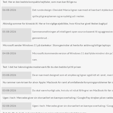
Test: Her er den bedste kompakte højttaler, som man kan få lige nu
06-08-2026
Det runde design i Devialet Mania ligner nærmest et bærbart stykke kuns
spille på græsplænen og se nydelig ud i reolen.
Afsindig sommer for kinesisk AI: Her er tre vigtige øjeblikke, hvor Kina har givet Vesten baghjul
05-08-2026
Sammensmeltningen af intelligent open source-baseret AI og aggressive
gennembrud. .
Microsoft sender Windows 11 på slankekur: Store gevinster at hente for ældre og billige laptops
04-08-2026
Microsofts kommende version af Windows 11 skal fylde mindre i din pc
ram.
Test: I det her teknologiske mesterværk får du den bedste lyd til prisen
03-08-2026
De er nærmest designet som et smykke og ligner også lidt et i øret, men
Nu rammer ram-krisen for alvor Apple: Macbook Air ramt af omfattende forsyningsproblemer før s
03-08-2026
Du skal være hurtigt ude, hvis du vil nå at få fingre i en MacBook Air før 
Ugen i tech: Mercedes giver sin storsællert en kæmpe overhaling / Google Pay strejker på en rækk
02-08-2026
Ugen i tech: Mercedes giver sin storsællert en kæmpe overhaling / Goog