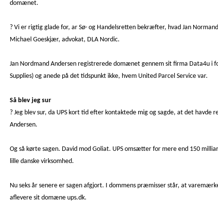
domænet.
? Vi er rigtig glade for, ar Sø- og Handelsretten bekræfter, hvad Jan Normand
Michael Goeskjær, advokat, DLA Nordic.
Jan Nordmand Andersen registrerede domænet gennem sit firma Data4u i forå
Supplies) og anede på det tidspunkt ikke, hvem United Parcel Service var.
Så blev jeg sur
? Jeg blev sur, da UPS kort tid efter kontaktede mig og sagde, at det havde r
Andersen.
Og så kørte sagen. David mod Goliat. UPS omsætter for mere end 150 millia
lille danske virksomhed.
Nu seks år senere er sagen afgjort. I dommens præmisser står, at varemærket
aflevere sit domæne ups.dk.