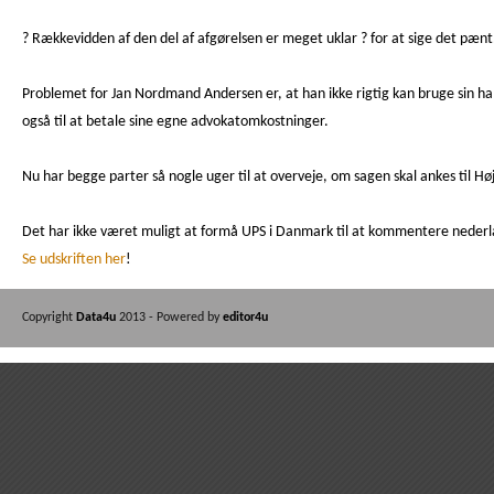
? Rækkevidden af den del af afgørelsen er meget uklar ? for at sige det pænt
Problemet for Jan Nordmand Andersen er, at han ikke rigtig kan bruge sin 
også til at betale sine egne advokatomkostninger.
Nu har begge parter så nogle uger til at overveje, om sagen skal ankes til H
Det har ikke været muligt at formå UPS i Danmark til at kommentere nederl
Se udskriften her
!
Copyright
Data4u
2013 - Powered by
editor4u