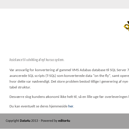
Assistance til udvikling af nyt kursus system.
Var ansvarlig for konvertering af gammel VMS Adabas database til SQL Server 
avancerede SQL scripts (T-SQL) som konverterede data "on the fly", samt ope
hvor dette var nødvendigt. Det store problem bestod tillige i generering af nye 
tabel struktur.
Desværre slog kundens økonomi ikke helt til, så en lille uge før overleveringen
Du kan eventuelt se deres hjemmeside
her
.
Copyright
Data4u
2013 - Powered by
editor4u